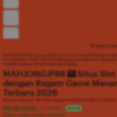
Report th
MAHJONGJP88 merupakan situs slot inovatif dengan ra
fitur terbaru 2026. Nikmati pengalaman bermain yang la
mudah diakses di berbagai perangkat.
MAHJONGJP88 🎰 Situs Slot 
dengan Ragam Game Menarik
Terbaru 2026
Banyak Disukai. 98,97K orang membeli ini dalam 24 jam t
Harga:
Rp 25.000-,
Normal:
Rp 200,000+
80% off
Diskon segera berahir
19:02:59