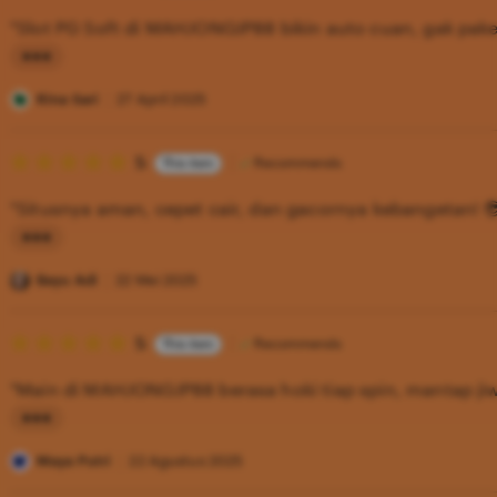
i
of
"Slot PG Soft di MAHJONGJP88 bikin auto c
5
n
stars
g
L
r
i
Rina Sari
27 April 2025
e
s
v
5
t
5
Recommends
This item
out
i
i
of
"Situsnya aman, cepet cair, dan gacornya kebangeta
5
e
n
stars
w
g
L
b
r
i
Bayu Adi
22 Mei 2025
y
e
s
A
v
5
t
5
Recommends
This item
out
h
i
i
of
"Main di MAHJONGJP88 berasa hoki tiap spin, 
5
m
e
n
stars
a
w
g
L
d
b
r
i
Maya Putri
22 Agustus 2025
S
y
e
s