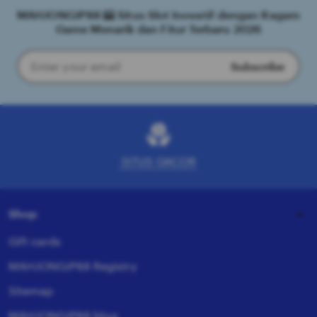
MAHJONGJP88 🎰 Situs Slot Inovatif dengan Ragam
Game Menarik dan Fitur Terbaru 2026
Subscribe
Enter
your
email
SITUS GACOR
Shop
Gift cards
MAHJONGJP88 Registry
Sitemap
MAHJONGJP88 blog